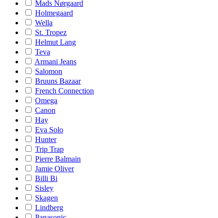
Mads Nørgaard
Holmegaard
Wella
St. Tropez
Helmut Lang
Teva
Armani Jeans
Salomon
Bruuns Bazaar
French Connection
Omega
Canon
Hay
Eva Solo
Hunter
Trip Trap
Pierre Balmain
Jamie Oliver
Billi Bi
Sisley
Skagen
Lindberg
Panasonic