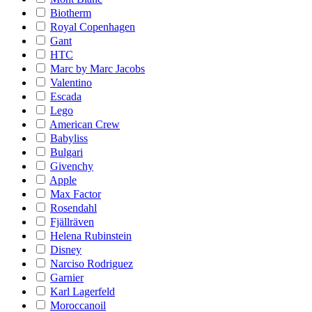
Biotherm
Royal Copenhagen
Gant
HTC
Marc by Marc Jacobs
Valentino
Escada
Lego
American Crew
Babyliss
Bulgari
Givenchy
Apple
Max Factor
Rosendahl
Fjällräven
Helena Rubinstein
Disney
Narciso Rodriguez
Garnier
Karl Lagerfeld
Moroccanoil