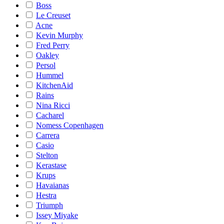
Boss
Le Creuset
Acne
Kevin Murphy
Fred Perry
Oakley
Persol
Hummel
KitchenAid
Rains
Nina Ricci
Cacharel
Nomess Copenhagen
Carrera
Casio
Stelton
Kerastase
Krups
Havaianas
Hestra
Triumph
Issey Miyake