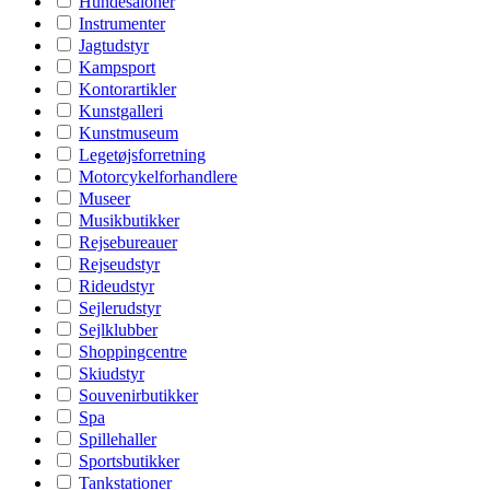
Hundesaloner
Instrumenter
Jagtudstyr
Kampsport
Kontorartikler
Kunstgalleri
Kunstmuseum
Legetøjsforretning
Motorcykelforhandlere
Museer
Musikbutikker
Rejsebureauer
Rejseudstyr
Rideudstyr
Sejlerudstyr
Sejlklubber
Shoppingcentre
Skiudstyr
Souvenirbutikker
Spa
Spillehaller
Sportsbutikker
Tankstationer