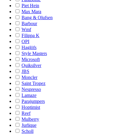
Piet Hein
Max Mara
Bang & Olufsen
Barbour
Wmf
Filippa K
OPI
Haglöfs
Style Masters
Microsoft
Quiksilver
JBS
Moncler
Saint Tropez
Nespresso
Lamaze
Parajumpers
Hoptimist
Reef
Mulberry
Jurlique
Scholl