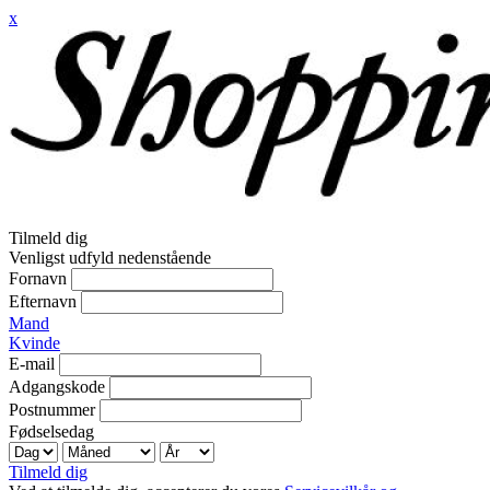
x
Tilmeld dig
Venligst udfyld nedenstående
Fornavn
Efternavn
Mand
Kvinde
E-mail
Adgangskode
Postnummer
Fødselsedag
Tilmeld dig