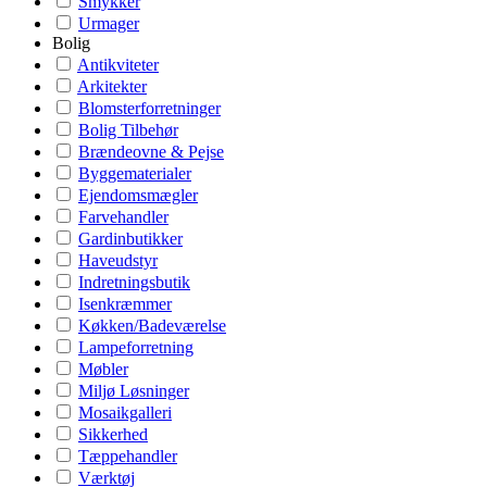
Smykker
Urmager
Bolig
Antikviteter
Arkitekter
Blomsterforretninger
Bolig Tilbehør
Brændeovne & Pejse
Byggematerialer
Ejendomsmægler
Farvehandler
Gardinbutikker
Haveudstyr
Indretningsbutik
Isenkræmmer
Køkken/Badeværelse
Lampeforretning
Møbler
Miljø Løsninger
Mosaikgalleri
Sikkerhed
Tæppehandler
Værktøj