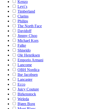
Kenzo
Levi´s
Timberland
Clarins
Philips
The North Face
Davidoff
Jimmy Choo
Michael Kors
Falke
Shiseido
Ole Henriksen
Emporio Armani
Lancome
OBH Nordica
Ilse Jacobsen
Lancaster
Ecco
Juicy Couture
Birkenstock
Weleda
Bjørn Borg
Mont Blanc