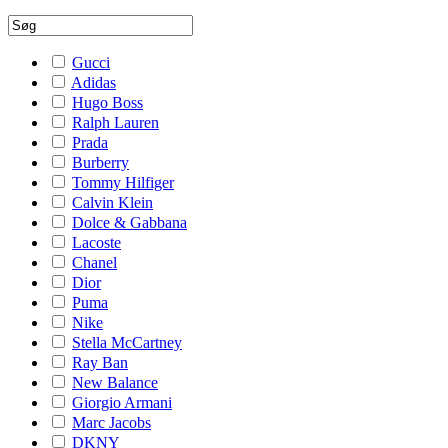
Gucci
Adidas
Hugo Boss
Ralph Lauren
Prada
Burberry
Tommy Hilfiger
Calvin Klein
Dolce & Gabbana
Lacoste
Chanel
Dior
Puma
Nike
Stella McCartney
Ray Ban
New Balance
Giorgio Armani
Marc Jacobs
DKNY