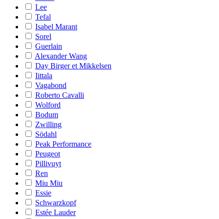
Lee
Tefal
Isabel Marant
Sorel
Guerlain
Alexander Wang
Day Birger et Mikkelsen
Iittala
Vagabond
Roberto Cavalli
Wolford
Bodum
Zwilling
Södahl
Peak Performance
Peugeot
Pillivuyt
Ren
Miu Miu
Essie
Schwarzkopf
Estée Lauder