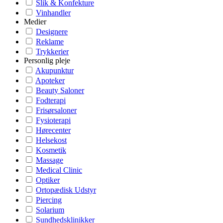
Slik & Konfekture
Vinhandler
Medier
Designere
Reklame
Trykkerier
Personlig pleje
Akupunktur
Apoteker
Beauty Saloner
Fodterapi
Frisørsaloner
Fysioterapi
Hørecenter
Helsekost
Kosmetik
Massage
Medical Clinic
Optiker
Ortopædisk Udstyr
Piercing
Solarium
Sundhedsklinikker