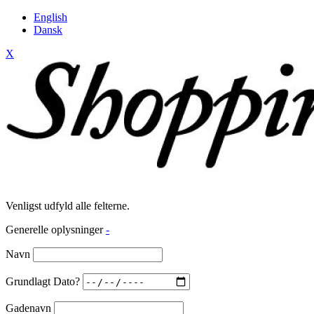
English
Dansk
X
Venligst udfyld alle felterne.
Generelle oplysninger
-
Navn
Grundlagt Dato?
Gadenavn