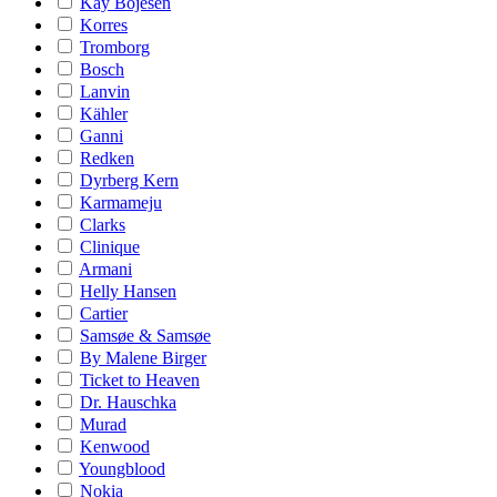
Kay Bojesen
Korres
Tromborg
Bosch
Lanvin
Kähler
Ganni
Redken
Dyrberg Kern
Karmameju
Clarks
Clinique
Armani
Helly Hansen
Cartier
Samsøe & Samsøe
By Malene Birger
Ticket to Heaven
Dr. Hauschka
Murad
Kenwood
Youngblood
Nokia