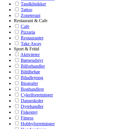
Tandklinikker
Tattoo
Zoneterapi
Restaurant & Cafe
Cafe
Pizzaria
Restauranter
Take Away
Sport & Fritid
Aktiviteter
Børneudstyr
Bilforhandler
Biltilbehør
Biludlejning
Biografer
Boghandlere
Cykelforretninger
Danseskoler
Dyrehandler
Fiskegrej
Fitness
Hobbyforretninger