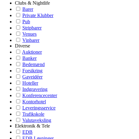
Clubs & Nightlife
Barer
Private Klubber
Pub
Stripbarer
Venues
Vinbarer
Diverse
Auktioner
Banker
Bedemænd
Forsikring
Gaveidéer
Hoteller
Indgravering
Konferencecenter
Kontorhotel
Leveringsservice
Trafikskole
Valutaveksling
Elektronik & Tele
EDB
EDB Løsninger