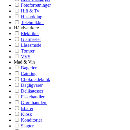
Fotoforretninger
Hifi & Tv
Husholding
Telebutikker
Håndværkere
Elektriker
Glarmester
Låsesmede
Tømrer
VVS
Mad & Vin
Bagerier
Catering
Chokoladebutik
Dagligvarer
Delikatesser
Fiskehandler
Grønthandlere
Isbarer
Kiosk
Konditorier
Slagter