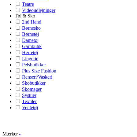
Teatre
Videoudlejninger
Tøj & Sko
2nd Hand
Børnesko
Børnetøj
Dametøj
Garnbutik
Herretøj
Lingerie
Pelsbutikker
Plus Size Fashion
Renseri/Vaskeri
Skobutikker
Skomager
Systuer
Textiler
Ventetøj
Mærker
-