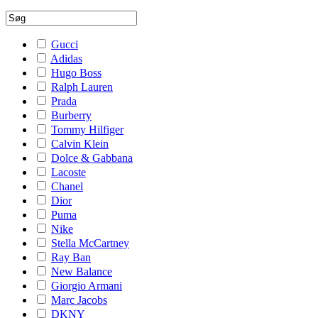
Gucci
Adidas
Hugo Boss
Ralph Lauren
Prada
Burberry
Tommy Hilfiger
Calvin Klein
Dolce & Gabbana
Lacoste
Chanel
Dior
Puma
Nike
Stella McCartney
Ray Ban
New Balance
Giorgio Armani
Marc Jacobs
DKNY