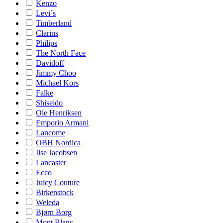
Kenzo
Levi´s
Timberland
Clarins
Philips
The North Face
Davidoff
Jimmy Choo
Michael Kors
Falke
Shiseido
Ole Henriksen
Emporio Armani
Lancome
OBH Nordica
Ilse Jacobsen
Lancaster
Ecco
Juicy Couture
Birkenstock
Weleda
Bjørn Borg
Mont Blanc