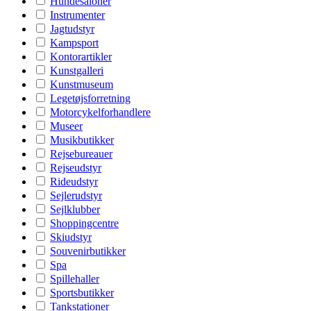
Hundesaloner
Instrumenter
Jagtudstyr
Kampsport
Kontorartikler
Kunstgalleri
Kunstmuseum
Legetøjsforretning
Motorcykelforhandlere
Museer
Musikbutikker
Rejsebureauer
Rejseudstyr
Rideudstyr
Sejlerudstyr
Sejlklubber
Shoppingcentre
Skiudstyr
Souvenirbutikker
Spa
Spillehaller
Sportsbutikker
Tankstationer