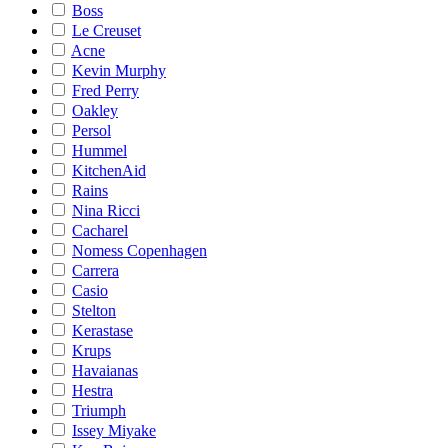
Boss
Le Creuset
Acne
Kevin Murphy
Fred Perry
Oakley
Persol
Hummel
KitchenAid
Rains
Nina Ricci
Cacharel
Nomess Copenhagen
Carrera
Casio
Stelton
Kerastase
Krups
Havaianas
Hestra
Triumph
Issey Miyake