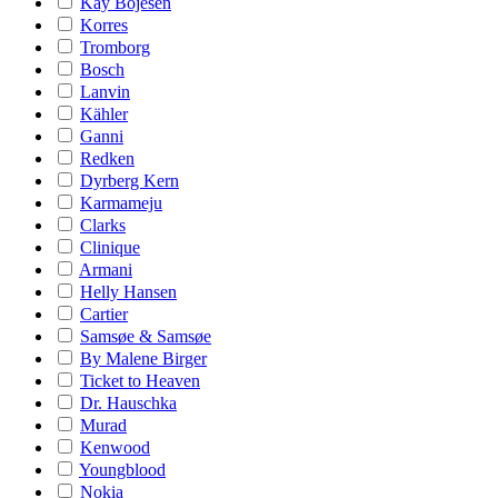
Kay Bojesen
Korres
Tromborg
Bosch
Lanvin
Kähler
Ganni
Redken
Dyrberg Kern
Karmameju
Clarks
Clinique
Armani
Helly Hansen
Cartier
Samsøe & Samsøe
By Malene Birger
Ticket to Heaven
Dr. Hauschka
Murad
Kenwood
Youngblood
Nokia