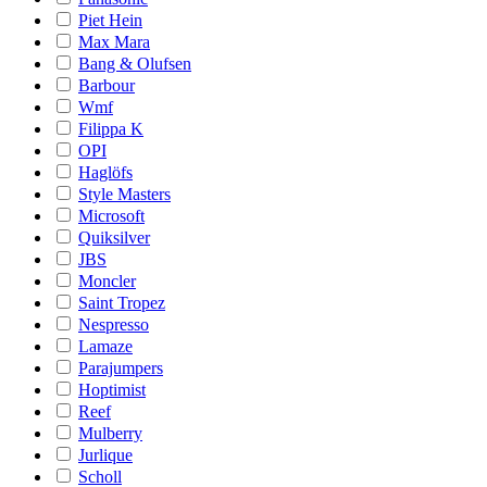
Piet Hein
Max Mara
Bang & Olufsen
Barbour
Wmf
Filippa K
OPI
Haglöfs
Style Masters
Microsoft
Quiksilver
JBS
Moncler
Saint Tropez
Nespresso
Lamaze
Parajumpers
Hoptimist
Reef
Mulberry
Jurlique
Scholl