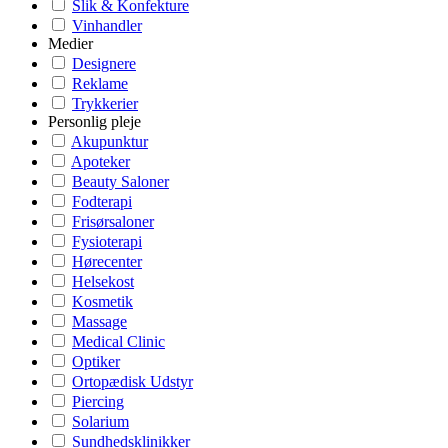
Slik & Konfekture
Vinhandler
Medier
Designere
Reklame
Trykkerier
Personlig pleje
Akupunktur
Apoteker
Beauty Saloner
Fodterapi
Frisørsaloner
Fysioterapi
Hørecenter
Helsekost
Kosmetik
Massage
Medical Clinic
Optiker
Ortopædisk Udstyr
Piercing
Solarium
Sundhedsklinikker