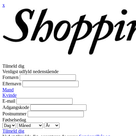
x
Tilmeld dig
Venligst udfyld nedenstående
Fornavn
Efternavn
Mand
Kvinde
E-mail
Adgangskode
Postnummer
Fødselsedag
Tilmeld dig