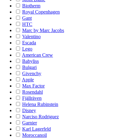
Biotherm
Royal Copenhagen
Gant
HTC
Marc by Marc Jacobs
Valentino
Escada
Lego
American Crew
Babyliss
Bulgari
Givenchy
Apple
Max Factor
Rosendahl
Fjällräven
Helena Rubinstein
Disney
Narciso Rodriguez
Garnier
Karl Lagerfeld
Moroccanoil