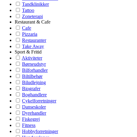
Tandklinikker
Tattoo
Zoneterapi
Restaurant & Cafe
Cafe
Pizzaria
Restauranter
Take Away
Sport & Fritid
Aktiviteter
Børneudstyr
Bilforhandler
Biltilbehør
Biludlejning
Biografer
Boghandlere
Cykelforretninger
Danseskoler
Dyrehandler
Fiskegrej
Fitness
Hobbyforretninger