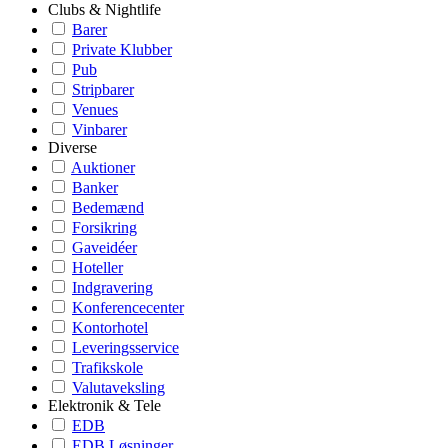
Clubs & Nightlife
Barer
Private Klubber
Pub
Stripbarer
Venues
Vinbarer
Diverse
Auktioner
Banker
Bedemænd
Forsikring
Gaveidéer
Hoteller
Indgravering
Konferencecenter
Kontorhotel
Leveringsservice
Trafikskole
Valutaveksling
Elektronik & Tele
EDB
EDB Løsninger