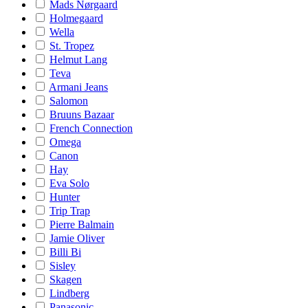
Mads Nørgaard
Holmegaard
Wella
St. Tropez
Helmut Lang
Teva
Armani Jeans
Salomon
Bruuns Bazaar
French Connection
Omega
Canon
Hay
Eva Solo
Hunter
Trip Trap
Pierre Balmain
Jamie Oliver
Billi Bi
Sisley
Skagen
Lindberg
Panasonic