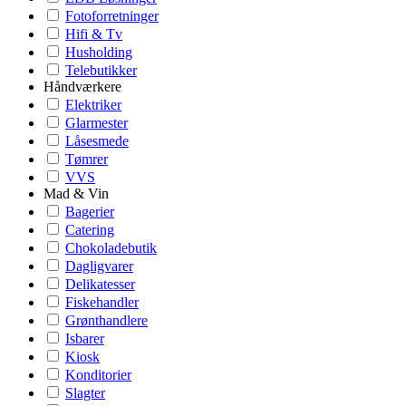
Fotoforretninger
Hifi & Tv
Husholding
Telebutikker
Håndværkere
Elektriker
Glarmester
Låsesmede
Tømrer
VVS
Mad & Vin
Bagerier
Catering
Chokoladebutik
Dagligvarer
Delikatesser
Fiskehandler
Grønthandlere
Isbarer
Kiosk
Konditorier
Slagter