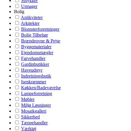
Smykker
Urmager
Bolig
Antikviteter
Arkitekter
Blomsterforretninger
Bolig Tilbehør
Brændeovne & Pejse
Byggematerialer
Ejendomsmægler
Farvehandler
Gardinbutikker
Haveudstyr
Indretningsbutik
Isenkræmmer
Køkken/Badeværelse
Lampeforretning
Møbler
Miljø Løsninger
Mosaikgalleri
Sikkerhed
Tæppehandler
Værktøj