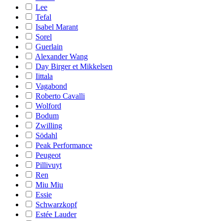
Lee
Tefal
Isabel Marant
Sorel
Guerlain
Alexander Wang
Day Birger et Mikkelsen
Iittala
Vagabond
Roberto Cavalli
Wolford
Bodum
Zwilling
Södahl
Peak Performance
Peugeot
Pillivuyt
Ren
Miu Miu
Essie
Schwarzkopf
Estée Lauder