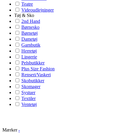
Teatre
Videoudlejninger
Tøj & Sko
2nd Hand
Børnesko
Børnetøj
Dametøj
Garnbutik
Herretøj
Lingerie
Pelsbutikker
Plus Size Fashion
Renseri/Vaskeri
Skobutikker
Skomager
Systuer
Textiler
Ventetøj
Mærker
-