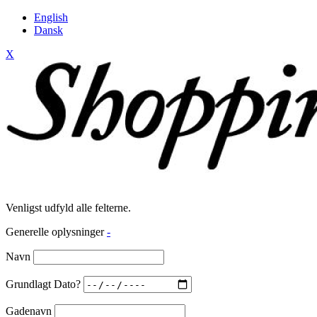
English
Dansk
X
Venligst udfyld alle felterne.
Generelle oplysninger
-
Navn
Grundlagt Dato?
Gadenavn