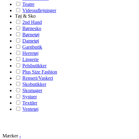
Teatre
Videoudlejninger
Tøj & Sko
2nd Hand
Børnesko
Børnetøj
Dametøj
Garnbutik
Herretøj
Lingerie
Pelsbutikker
Plus Size Fashion
Renseri/Vaskeri
Skobutikker
Skomager
Systuer
Textiler
Ventetøj
Mærker
-