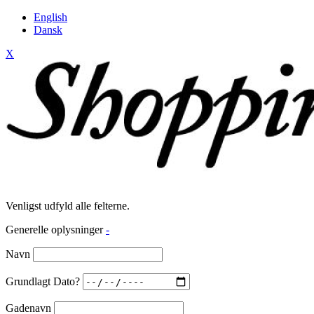
English
Dansk
X
Venligst udfyld alle felterne.
Generelle oplysninger
-
Navn
Grundlagt Dato?
Gadenavn