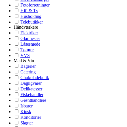
Fotoforretninger
Hifi & Tv
Husholding
Telebutikker
Håndværkere
Elektriker
Glarmester
Låsesmede
Tømrer
VVS
Mad & Vin
Bagerier
Catering
Chokoladebutik
Dagligvarer
Delikatesser
Fiskehandler
Grønthandlere
Isbarer
Kiosk
Konditorier
Slagter