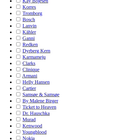
Kay Bojesen
Korres
Tromborg
Bosch
Lanvin
Kähler
Ganni
Redken
Dyrberg Kern
Karmameju
Clarks
Clinique
Armani
Helly Hansen
Cartier
Samsøe & Samsøe
By Malene Birger
Ticket to Heaven
Dr. Hauschka
Murad
Kenwood
Youngblood
Nokia