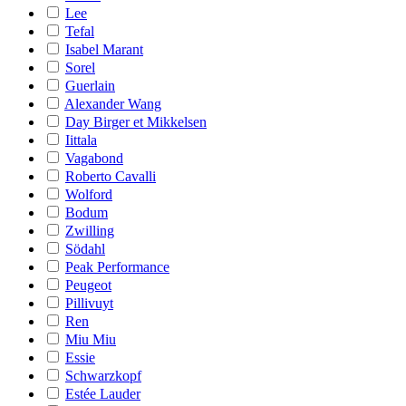
Lee
Tefal
Isabel Marant
Sorel
Guerlain
Alexander Wang
Day Birger et Mikkelsen
Iittala
Vagabond
Roberto Cavalli
Wolford
Bodum
Zwilling
Södahl
Peak Performance
Peugeot
Pillivuyt
Ren
Miu Miu
Essie
Schwarzkopf
Estée Lauder