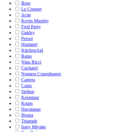
Boss
Le Creuset
Acne
Kevin Murphy
Fred Perry
Oakley
Persol
Hummel
KitchenAid
Rains
Nina Ricci
Cacharel
Nomess Copenhagen
Carrera
Casio
Stelton
Kerastase
Krups
Havaianas
Hestra
Triumph
Issey Miyake