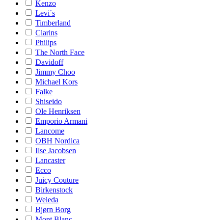
Kenzo
Levi´s
Timberland
Clarins
Philips
The North Face
Davidoff
Jimmy Choo
Michael Kors
Falke
Shiseido
Ole Henriksen
Emporio Armani
Lancome
OBH Nordica
Ilse Jacobsen
Lancaster
Ecco
Juicy Couture
Birkenstock
Weleda
Bjørn Borg
Mont Blanc