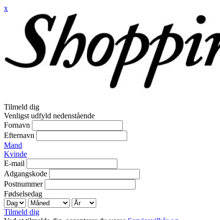
x
Tilmeld dig
Venligst udfyld nedenstående
Fornavn
Efternavn
Mand
Kvinde
E-mail
Adgangskode
Postnummer
Fødselsedag
Tilmeld dig