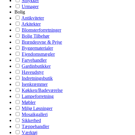
Smykker
Urmager
Bolig
Antikviteter
Arkitekter
Blomsterforretninger
Bolig Tilbehør
Brændeovne & Pejse
Byggematerialer
Ejendomsmægler
Farvehandler
Gardinbutikker
Haveudstyr
Indretningsbutik
Isenkræmmer
Køkken/Badeværelse
Lampeforretning
Møbler
Miljø Løsninger
Mosaikgalleri
Sikkerhed
Tæppehandler
Værktøj