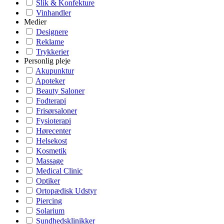
Slik & Konfekture
Vinhandler
Medier
Designere
Reklame
Trykkerier
Personlig pleje
Akupunktur
Apoteker
Beauty Saloner
Fodterapi
Frisørsaloner
Fysioterapi
Hørecenter
Helsekost
Kosmetik
Massage
Medical Clinic
Optiker
Ortopædisk Udstyr
Piercing
Solarium
Sundhedsklinikker