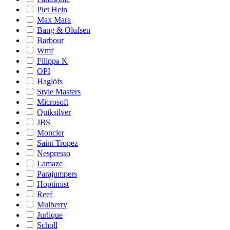
Piet Hein
Max Mara
Bang & Olufsen
Barbour
Wmf
Filippa K
OPI
Haglöfs
Style Masters
Microsoft
Quiksilver
JBS
Moncler
Saint Tropez
Nespresso
Lamaze
Parajumpers
Hoptimist
Reef
Mulberry
Jurlique
Scholl