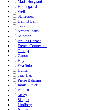
Mads Nørgaard
Holmegaard
Wella
St. Tropez
Helmut Lang
Teva
Armani Jeans
Salomon
Bruuns Bazaar
French Connection
Omega
Canon
Hay
Eva Solo
Hunter
Trip Trap
Pierre Balmain
Jamie Oliver
Billi Bi
Sisley
Skagen
Lindberg
Panasonic