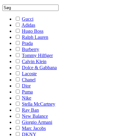
Gucci
Adidas
Hugo Boss
Ralph Lauren
Prada
Burberry
Tommy Hilfiger
Calvin Klein
Dolce & Gabbana
Lacoste
Chanel
Dior
Puma
Nike
Stella McCartney
Ray Ban
New Balance
Giorgio Armani
Marc Jacobs
DKNY