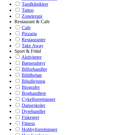
Tandklinikker
Tattoo
Zoneterapi
Restaurant & Cafe
Cafe
Pizzaria
Restauranter
Take Away
Sport & Fritid
Aktiviteter
Børneudstyr
Bilforhandler
Biltilbehør
Biludlejning
Biografer
Boghandlere
Cykelforretninger
Danseskoler
Dyrehandler
Fiskegrej
Fitness
Hobbyforretninger