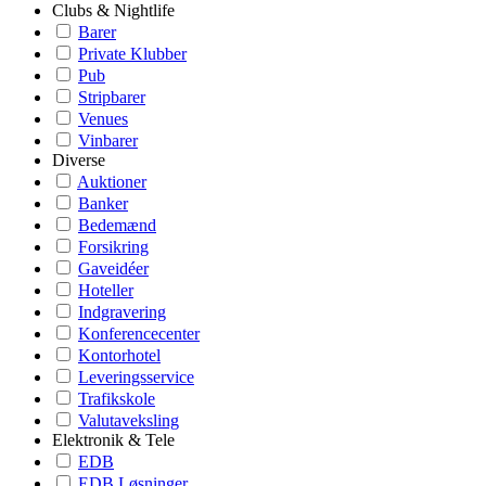
Clubs & Nightlife
Barer
Private Klubber
Pub
Stripbarer
Venues
Vinbarer
Diverse
Auktioner
Banker
Bedemænd
Forsikring
Gaveidéer
Hoteller
Indgravering
Konferencecenter
Kontorhotel
Leveringsservice
Trafikskole
Valutaveksling
Elektronik & Tele
EDB
EDB Løsninger