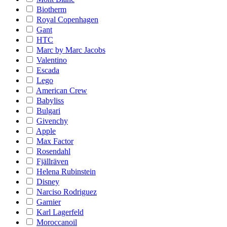
Biotherm
Royal Copenhagen
Gant
HTC
Marc by Marc Jacobs
Valentino
Escada
Lego
American Crew
Babyliss
Bulgari
Givenchy
Apple
Max Factor
Rosendahl
Fjällräven
Helena Rubinstein
Disney
Narciso Rodriguez
Garnier
Karl Lagerfeld
Moroccanoil