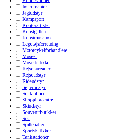
Hundesaloner
Instrumenter
Jagtudstyr
Kampsport
Kontorartikler
Kunstgalleri
Kunstmuseum
Legetøjsforretning
Motorcykelforhandlere
Museer
Musikbutikker
Rejsebureauer
Rejseudstyr
Rideudstyr
Sejlerudstyr
Sejlklubber
Shoppingcentre
Skiudstyr
Souvenirbutikker
Spa
Spillehaller
Sportsbutikker
Tankstationer