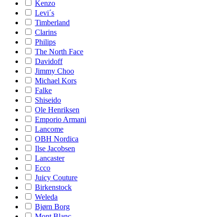
Kenzo
Levi´s
Timberland
Clarins
Philips
The North Face
Davidoff
Jimmy Choo
Michael Kors
Falke
Shiseido
Ole Henriksen
Emporio Armani
Lancome
OBH Nordica
Ilse Jacobsen
Lancaster
Ecco
Juicy Couture
Birkenstock
Weleda
Bjørn Borg
Mont Blanc