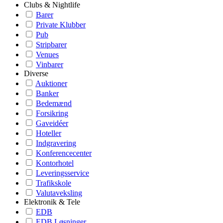
Clubs & Nightlife
Barer
Private Klubber
Pub
Stripbarer
Venues
Vinbarer
Diverse
Auktioner
Banker
Bedemænd
Forsikring
Gaveidéer
Hoteller
Indgravering
Konferencecenter
Kontorhotel
Leveringsservice
Trafikskole
Valutaveksling
Elektronik & Tele
EDB
EDB Løsninger