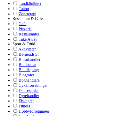
Tandklinikker
Tattoo
Zoneterapi
Restaurant & Cafe
Cafe
Pizzaria
Restauranter
Take Away
Sport & Fritid
Aktiviteter
Børneudstyr
Bilforhandler
Biltilbehør
Biludlejning
Biografer
Boghandlere
Cykelforretninger
Danseskoler
Dyrehandler
Fiskegrej
Fitness
Hobbyforretninger