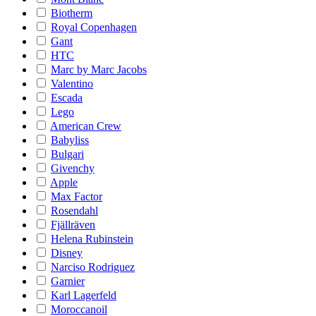
Biotherm
Royal Copenhagen
Gant
HTC
Marc by Marc Jacobs
Valentino
Escada
Lego
American Crew
Babyliss
Bulgari
Givenchy
Apple
Max Factor
Rosendahl
Fjällräven
Helena Rubinstein
Disney
Narciso Rodriguez
Garnier
Karl Lagerfeld
Moroccanoil