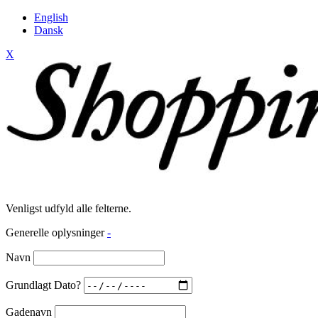
English
Dansk
X
Venligst udfyld alle felterne.
Generelle oplysninger
-
Navn
Grundlagt Dato?
Gadenavn