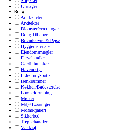
Smykker
Urmager
Bolig
Antikviteter
Arkitekter
Blomsterforretninger
Bolig Tilbehør
Brændeovne & Pejse
Byggematerialer
Ejendomsmægler
Farvehandler
Gardinbutikker
Haveudstyr
Indretningsbutik
Isenkræmmer
Køkken/Badeværelse
Lampeforretning
Møbler
Miljø Løsninger
Mosaikgalleri
Sikkerhed
Tæppehandler
Værktøj