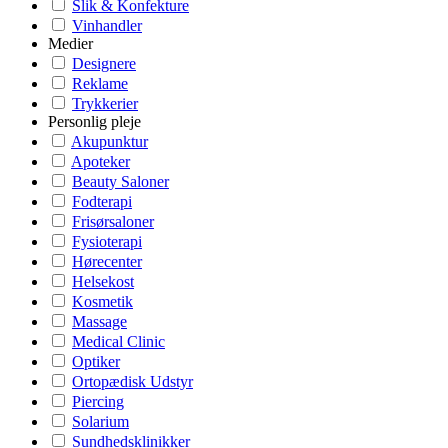
Slik & Konfekture
Vinhandler
Medier
Designere
Reklame
Trykkerier
Personlig pleje
Akupunktur
Apoteker
Beauty Saloner
Fodterapi
Frisørsaloner
Fysioterapi
Hørecenter
Helsekost
Kosmetik
Massage
Medical Clinic
Optiker
Ortopædisk Udstyr
Piercing
Solarium
Sundhedsklinikker