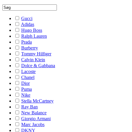
Gucci
Adidas
Hugo Boss
Ralph Lauren
Prada
Burberry
Tommy Hilfiger
Calvin Klein
Dolce & Gabbana
Lacoste
Chanel
Dior
Puma
Nike
Stella McCartney
Ray Ban
New Balance
Giorgio Armani
Marc Jacobs
DKNY