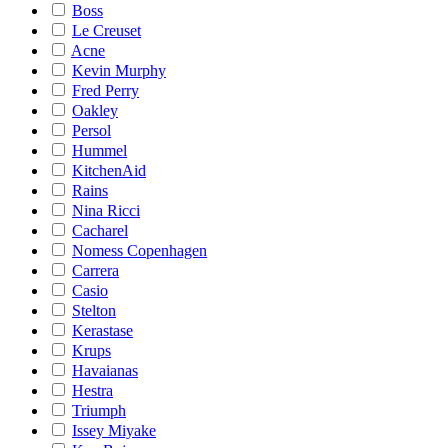
Boss
Le Creuset
Acne
Kevin Murphy
Fred Perry
Oakley
Persol
Hummel
KitchenAid
Rains
Nina Ricci
Cacharel
Nomess Copenhagen
Carrera
Casio
Stelton
Kerastase
Krups
Havaianas
Hestra
Triumph
Issey Miyake