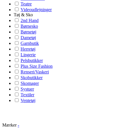
Teatre
Videoudlejninger
Tøj & Sko
2nd Hand
Børnesko
Børnetøj
Dametøj
Garnbutik
Herretøj
Lingerie
Pelsbutikker
Plus Size Fashion
Renseri/Vaskeri
Skobutikker
Skomager
Systuer
Textiler
Ventetøj
Mærker
-