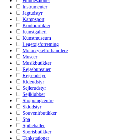
Hundesaloner
Instrumenter
Jagtudstyr
Kampsport
Kontorartikler
Kunstgalleri
Kunstmuseum
Legetøjsforretning
Motorcykelforhandlere
Museer
Musikbutikker
Rejsebureauer
Rejseudstyr
Rideudstyr
Sejlerudstyr
Sejlklubber
Shoppingcentre
Skiudstyr
Souvenirbutikker
Spa
Spillehaller
Sportsbutikker
Tankstationer