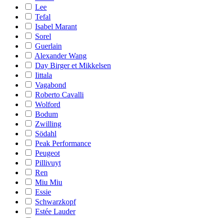
Lee
Tefal
Isabel Marant
Sorel
Guerlain
Alexander Wang
Day Birger et Mikkelsen
Iittala
Vagabond
Roberto Cavalli
Wolford
Bodum
Zwilling
Södahl
Peak Performance
Peugeot
Pillivuyt
Ren
Miu Miu
Essie
Schwarzkopf
Estée Lauder