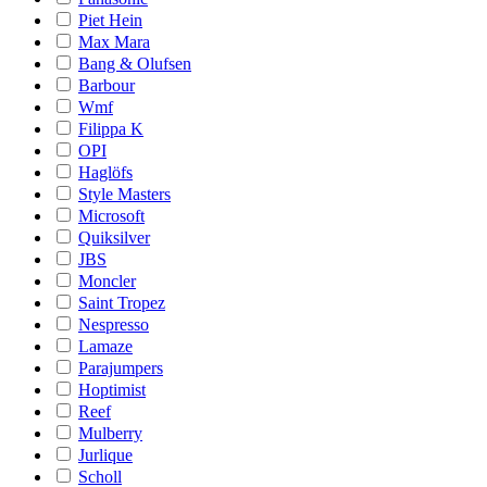
Piet Hein
Max Mara
Bang & Olufsen
Barbour
Wmf
Filippa K
OPI
Haglöfs
Style Masters
Microsoft
Quiksilver
JBS
Moncler
Saint Tropez
Nespresso
Lamaze
Parajumpers
Hoptimist
Reef
Mulberry
Jurlique
Scholl