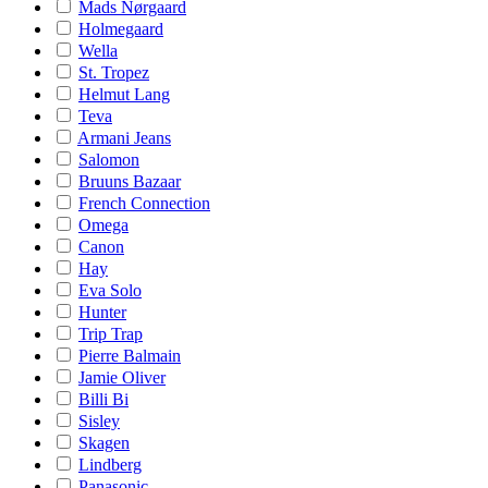
Mads Nørgaard
Holmegaard
Wella
St. Tropez
Helmut Lang
Teva
Armani Jeans
Salomon
Bruuns Bazaar
French Connection
Omega
Canon
Hay
Eva Solo
Hunter
Trip Trap
Pierre Balmain
Jamie Oliver
Billi Bi
Sisley
Skagen
Lindberg
Panasonic