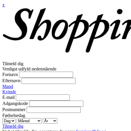
x
Tilmeld dig
Venligst udfyld nedenstående
Fornavn
Efternavn
Mand
Kvinde
E-mail
Adgangskode
Postnummer
Fødselsedag
Tilmeld dig