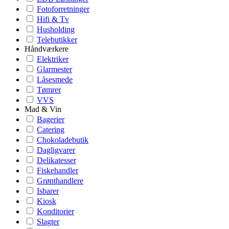
Fotoforretninger
Hifi & Tv
Husholding
Telebutikker
Håndværkere
Elektriker
Glarmester
Låsesmede
Tømrer
VVS
Mad & Vin
Bagerier
Catering
Chokoladebutik
Dagligvarer
Delikatesser
Fiskehandler
Grønthandlere
Isbarer
Kiosk
Konditorier
Slagter