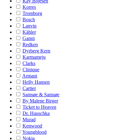
Kay Bojesen
Korres
Tromborg
Bosch
Lanvin
Kähler
Ganni
Redken
Dyrberg Kern
Karmameju
Clarks
Clinique
Armani
Helly Hansen
Cartier
Samsøe & Samsøe
By Malene Birger
Ticket to Heaven
Dr. Hauschka
Murad
Kenwood
Youngblood
Nokia