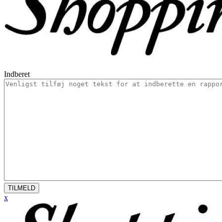
Indberet
TILMELD
x