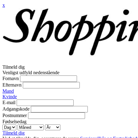
x
Tilmeld dig
Venligst udfyld nedenstående
Fornavn
Efternavn
Mand
Kvinde
E-mail
Adgangskode
Postnummer
Fødselsedag
Tilmeld dig