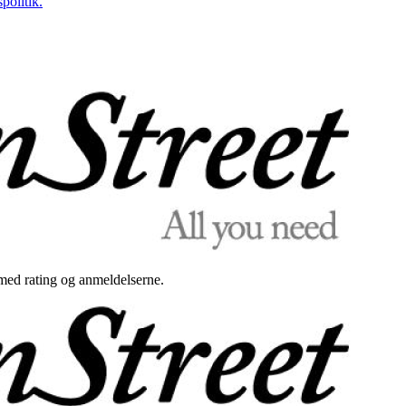
politik.
med rating og anmeldelserne.