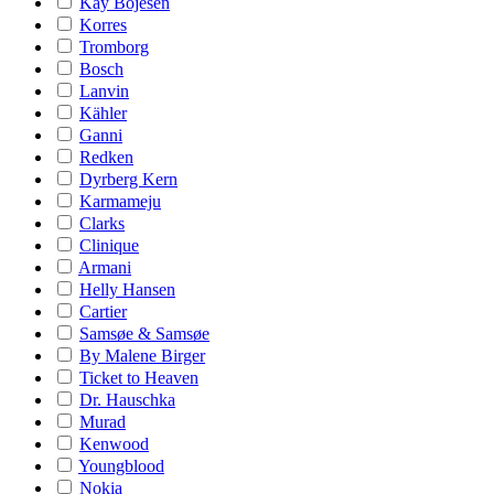
Kay Bojesen
Korres
Tromborg
Bosch
Lanvin
Kähler
Ganni
Redken
Dyrberg Kern
Karmameju
Clarks
Clinique
Armani
Helly Hansen
Cartier
Samsøe & Samsøe
By Malene Birger
Ticket to Heaven
Dr. Hauschka
Murad
Kenwood
Youngblood
Nokia