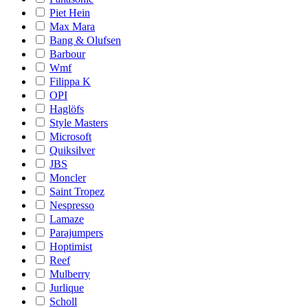
Piet Hein
Max Mara
Bang & Olufsen
Barbour
Wmf
Filippa K
OPI
Haglöfs
Style Masters
Microsoft
Quiksilver
JBS
Moncler
Saint Tropez
Nespresso
Lamaze
Parajumpers
Hoptimist
Reef
Mulberry
Jurlique
Scholl