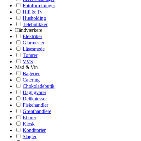
Fotoforretninger
Hifi & Tv
Husholding
Telebutikker
Håndværkere
Elektriker
Glarmester
Låsesmede
Tømrer
VVS
Mad & Vin
Bagerier
Catering
Chokoladebutik
Dagligvarer
Delikatesser
Fiskehandler
Grønthandlere
Isbarer
Kiosk
Konditorier
Slagter