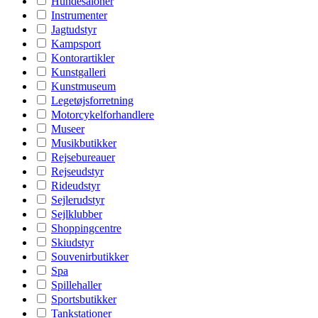
Hundesaloner
Instrumenter
Jagtudstyr
Kampsport
Kontorartikler
Kunstgalleri
Kunstmuseum
Legetøjsforretning
Motorcykelforhandlere
Museer
Musikbutikker
Rejsebureauer
Rejseudstyr
Rideudstyr
Sejlerudstyr
Sejlklubber
Shoppingcentre
Skiudstyr
Souvenirbutikker
Spa
Spillehaller
Sportsbutikker
Tankstationer