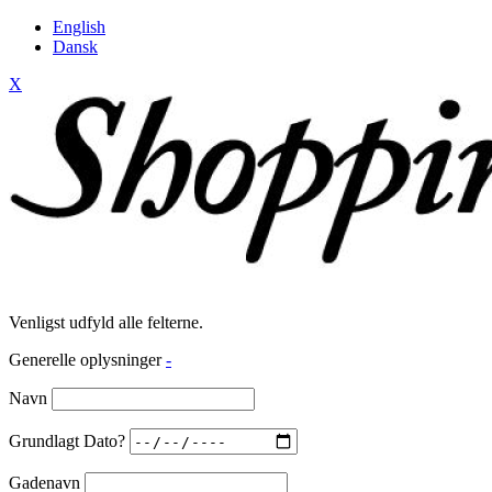
English
Dansk
X
Venligst udfyld alle felterne.
Generelle oplysninger
-
Navn
Grundlagt Dato?
Gadenavn