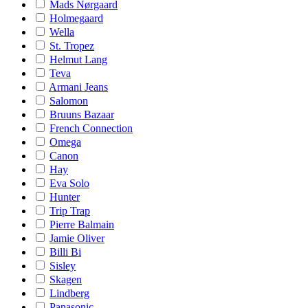
Mads Nørgaard
Holmegaard
Wella
St. Tropez
Helmut Lang
Teva
Armani Jeans
Salomon
Bruuns Bazaar
French Connection
Omega
Canon
Hay
Eva Solo
Hunter
Trip Trap
Pierre Balmain
Jamie Oliver
Billi Bi
Sisley
Skagen
Lindberg
Panasonic