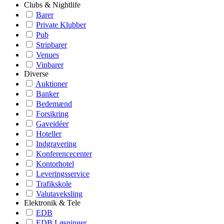
Clubs & Nightlife
Barer
Private Klubber
Pub
Stripbarer
Venues
Vinbarer
Diverse
Auktioner
Banker
Bedemænd
Forsikring
Gaveidéer
Hoteller
Indgravering
Konferencecenter
Kontorhotel
Leveringsservice
Trafikskole
Valutaveksling
Elektronik & Tele
EDB
EDB Løsninger