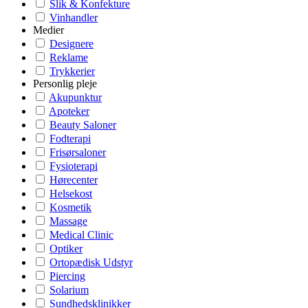
Slik & Konfekture
Vinhandler
Medier
Designere
Reklame
Trykkerier
Personlig pleje
Akupunktur
Apoteker
Beauty Saloner
Fodterapi
Frisørsaloner
Fysioterapi
Hørecenter
Helsekost
Kosmetik
Massage
Medical Clinic
Optiker
Ortopædisk Udstyr
Piercing
Solarium
Sundhedsklinikker