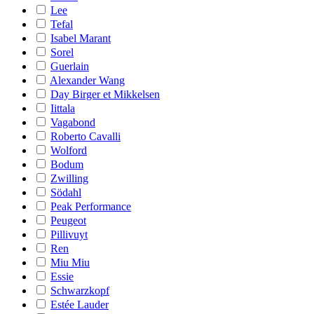
Lee
Tefal
Isabel Marant
Sorel
Guerlain
Alexander Wang
Day Birger et Mikkelsen
Iittala
Vagabond
Roberto Cavalli
Wolford
Bodum
Zwilling
Södahl
Peak Performance
Peugeot
Pillivuyt
Ren
Miu Miu
Essie
Schwarzkopf
Estée Lauder