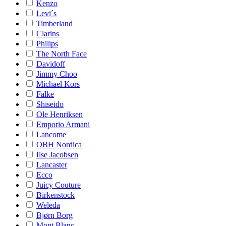
Kenzo
Levi´s
Timberland
Clarins
Philips
The North Face
Davidoff
Jimmy Choo
Michael Kors
Falke
Shiseido
Ole Henriksen
Emporio Armani
Lancome
OBH Nordica
Ilse Jacobsen
Lancaster
Ecco
Juicy Couture
Birkenstock
Weleda
Bjørn Borg
Mont Blanc