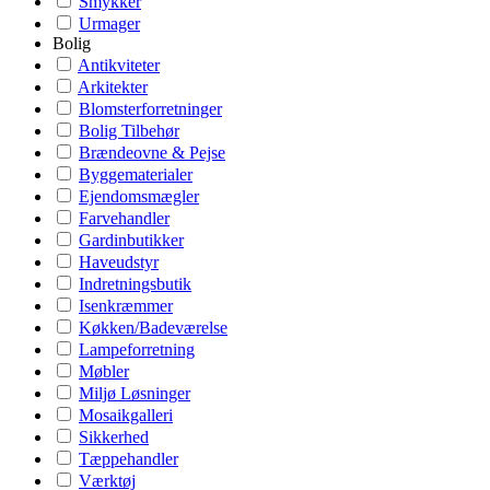
Smykker
Urmager
Bolig
Antikviteter
Arkitekter
Blomsterforretninger
Bolig Tilbehør
Brændeovne & Pejse
Byggematerialer
Ejendomsmægler
Farvehandler
Gardinbutikker
Haveudstyr
Indretningsbutik
Isenkræmmer
Køkken/Badeværelse
Lampeforretning
Møbler
Miljø Løsninger
Mosaikgalleri
Sikkerhed
Tæppehandler
Værktøj