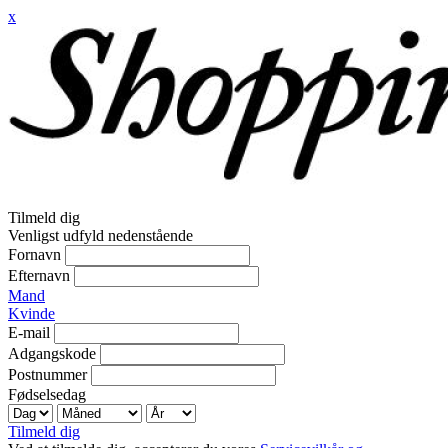
x
Tilmeld dig
Venligst udfyld nedenstående
Fornavn
Efternavn
Mand
Kvinde
E-mail
Adgangskode
Postnummer
Fødselsedag
Tilmeld dig