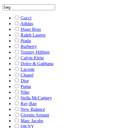
Gucci
Adidas
Hugo Boss
Ralph Lauren
Prada
Burberry
Tommy Hilfiger
Calvin Klein
Dolce & Gabbana
Lacoste
Chanel
Dior
Puma
Nike
Stella McCartney
Ray Ban
New Balance
Giorgio Armani
Marc Jacobs
DKNY