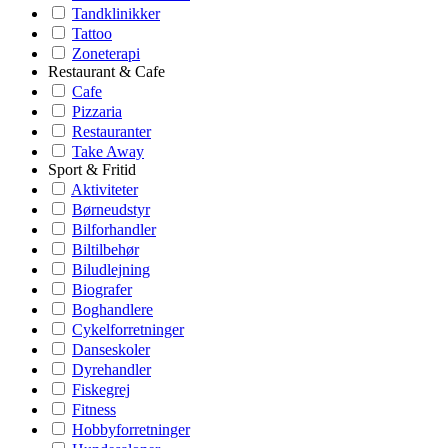
Tandklinikker
Tattoo
Zoneterapi
Restaurant & Cafe
Cafe
Pizzaria
Restauranter
Take Away
Sport & Fritid
Aktiviteter
Børneudstyr
Bilforhandler
Biltilbehør
Biludlejning
Biografer
Boghandlere
Cykelforretninger
Danseskoler
Dyrehandler
Fiskegrej
Fitness
Hobbyforretninger