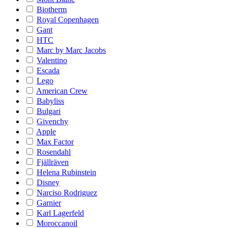
Biotherm
Royal Copenhagen
Gant
HTC
Marc by Marc Jacobs
Valentino
Escada
Lego
American Crew
Babyliss
Bulgari
Givenchy
Apple
Max Factor
Rosendahl
Fjällräven
Helena Rubinstein
Disney
Narciso Rodriguez
Garnier
Karl Lagerfeld
Moroccanoil