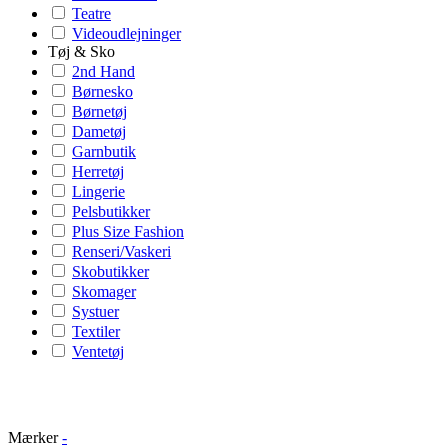
Teatre
Videoudlejninger
Tøj & Sko
2nd Hand
Børnesko
Børnetøj
Dametøj
Garnbutik
Herretøj
Lingerie
Pelsbutikker
Plus Size Fashion
Renseri/Vaskeri
Skobutikker
Skomager
Systuer
Textiler
Ventetøj
Mærker
-