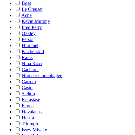
Boss
Le Creuset
Acne
Kevin Murphy
Fred Perry
Oakley
Persol
Hummel
KitchenAid
Rains
Nina Ricci
Cacharel
Nomess Copenhagen
Carrera
Casio
Stelton
Kerastase
Krups
Havaianas
Hestra
Triumph
Issey Miyake