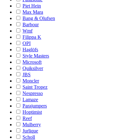
Piet Hein
Max Mara
Bang & Olufsen
Barbour
Wmf
Filippa K
OPI
Haglöfs
Style Masters
Microsoft
Quiksilver
JBS
Moncler
Saint Tropez
Nespresso
Lamaze
Parajumpers
Hoptimist
Reef
Mulberry
Jurlique
Scholl