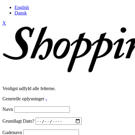
English
Dansk
X
Venligst udfyld alle felterne.
Generelle oplysninger
-
Navn
Grundlagt Dato?
Gadenavn