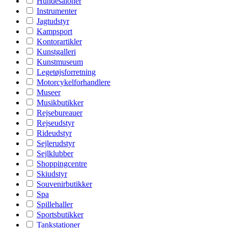
Hundesaloner
Instrumenter
Jagtudstyr
Kampsport
Kontorartikler
Kunstgalleri
Kunstmuseum
Legetøjsforretning
Motorcykelforhandlere
Museer
Musikbutikker
Rejsebureauer
Rejseudstyr
Rideudstyr
Sejlerudstyr
Sejlklubber
Shoppingcentre
Skiudstyr
Souvenirbutikker
Spa
Spillehaller
Sportsbutikker
Tankstationer