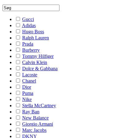
Gucci
Adidas
Hugo Boss
Ralph Lauren
Prada
Burberry
Tommy Hilfiger
Calvin Klein
Dolce & Gabbana
Lacoste
Chanel
Dior
Puma
Nike
Stella McCartney
Ray Ban
New Balance
Giorgio Armani
Marc Jacobs
DKNY