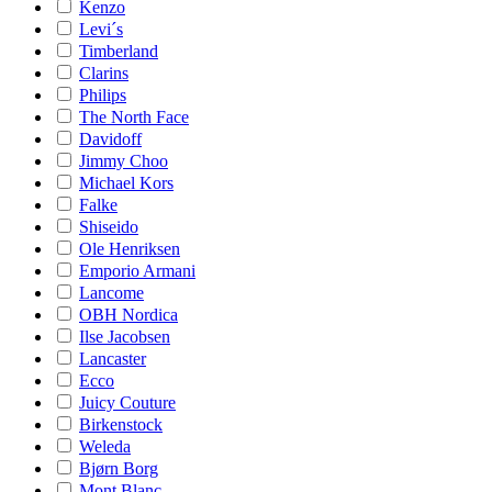
Kenzo
Levi´s
Timberland
Clarins
Philips
The North Face
Davidoff
Jimmy Choo
Michael Kors
Falke
Shiseido
Ole Henriksen
Emporio Armani
Lancome
OBH Nordica
Ilse Jacobsen
Lancaster
Ecco
Juicy Couture
Birkenstock
Weleda
Bjørn Borg
Mont Blanc