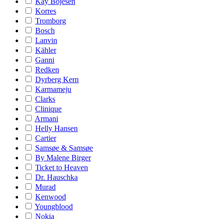
Kay Bojesen
Korres
Tromborg
Bosch
Lanvin
Kähler
Ganni
Redken
Dyrberg Kern
Karmameju
Clarks
Clinique
Armani
Helly Hansen
Cartier
Samsøe & Samsøe
By Malene Birger
Ticket to Heaven
Dr. Hauschka
Murad
Kenwood
Youngblood
Nokia