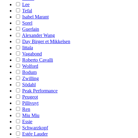
Lee
Tefal
Isabel Marant
Sorel
Guerlain
Alexander Wang
Day Birger et Mikkelsen
Iittala
Vagabond
Roberto Cavalli
Wolford
Bodum
Zwilling
Södahl
Peak Performance
Peugeot
Pillivuyt
Ren
Miu Miu
Essie
Schwarzkopf
Estée Lauder