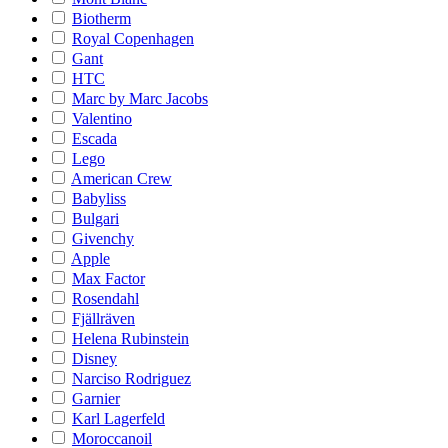
Biotherm
Royal Copenhagen
Gant
HTC
Marc by Marc Jacobs
Valentino
Escada
Lego
American Crew
Babyliss
Bulgari
Givenchy
Apple
Max Factor
Rosendahl
Fjällräven
Helena Rubinstein
Disney
Narciso Rodriguez
Garnier
Karl Lagerfeld
Moroccanoil