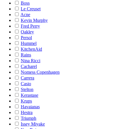
Boss
Le Creuset
Acne
Kevin Murphy
Fred Perry
Oakley
Persol
Hummel
KitchenAid
Rains
Nina Ricci
Cacharel
Nomess Copenhagen
Carrera
Casio
Stelton
Kerastase
Krups
Havaianas
Hestra
Triumph
Issey Miyake