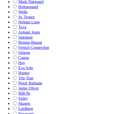
Mads Nørgaard
Holmegaard
Wella
St. Tropez
Helmut Lang
Teva
Armani Jeans
Salomon
Bruuns Bazaar
French Connection
Omega
Canon
Hay
Eva Solo
Hunter
Trip Trap
Pierre Balmain
Jamie Oliver
Billi Bi
Sisley
Skagen
Lindberg
Panasonic