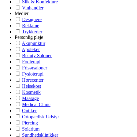
Slik & Konfekture
Vinhandler
Medier
Designere
Reklame
Trykkerier
Personlig pleje
Akupunktur
Apoteker
Beauty Saloner
Fodterapi
Frisørsaloner
Fysioterapi
Hørecenter
Helsekost
Kosmetik
Massage
Medical Clinic
Optiker
Ortopædisk Udstyr
Piercing
Solarium
Sundhedsklinikker