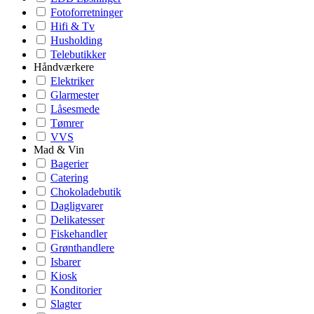
Fotoforretninger
Hifi & Tv
Husholding
Telebutikker
Håndværkere
Elektriker
Glarmester
Låsesmede
Tømrer
VVS
Mad & Vin
Bagerier
Catering
Chokoladebutik
Dagligvarer
Delikatesser
Fiskehandler
Grønthandlere
Isbarer
Kiosk
Konditorier
Slagter