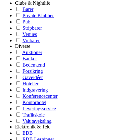
Clubs & Nightlife
Barer
Private Klubber
Pub
Stripbarer
Venues
Vinbarer
Diverse
Auktioner
Banker
Bedemænd
Forsikring
Gaveidéer
Hoteller
Indgravering
Konferencecenter
Kontorhotel
Leveringsservice
Trafikskole
Valutaveksling
Elektronik & Tele
EDB
EDB Løsninger