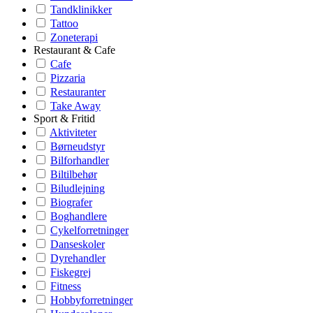
Tandklinikker
Tattoo
Zoneterapi
Restaurant & Cafe
Cafe
Pizzaria
Restauranter
Take Away
Sport & Fritid
Aktiviteter
Børneudstyr
Bilforhandler
Biltilbehør
Biludlejning
Biografer
Boghandlere
Cykelforretninger
Danseskoler
Dyrehandler
Fiskegrej
Fitness
Hobbyforretninger