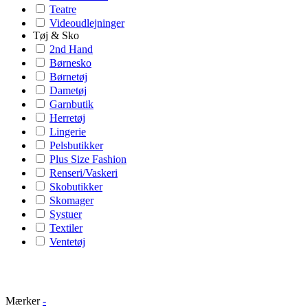
Teatre
Videoudlejninger
Tøj & Sko
2nd Hand
Børnesko
Børnetøj
Dametøj
Garnbutik
Herretøj
Lingerie
Pelsbutikker
Plus Size Fashion
Renseri/Vaskeri
Skobutikker
Skomager
Systuer
Textiler
Ventetøj
Mærker
-