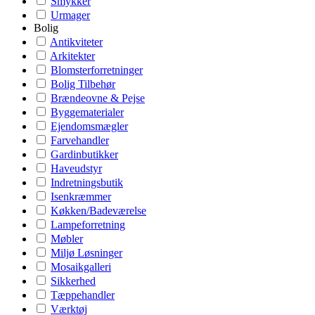
Smykker
Urmager
Bolig
Antikviteter
Arkitekter
Blomsterforretninger
Bolig Tilbehør
Brændeovne & Pejse
Byggematerialer
Ejendomsmægler
Farvehandler
Gardinbutikker
Haveudstyr
Indretningsbutik
Isenkræmmer
Køkken/Badeværelse
Lampeforretning
Møbler
Miljø Løsninger
Mosaikgalleri
Sikkerhed
Tæppehandler
Værktøj