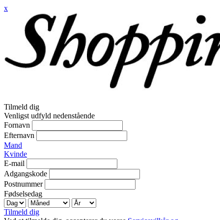
x
Tilmeld dig
Venligst udfyld nedenstående
Fornavn
Efternavn
Mand
Kvinde
E-mail
Adgangskode
Postnummer
Fødselsedag
Tilmeld dig