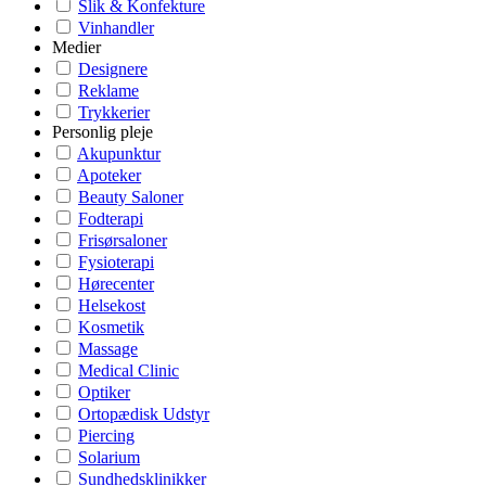
Slik & Konfekture
Vinhandler
Medier
Designere
Reklame
Trykkerier
Personlig pleje
Akupunktur
Apoteker
Beauty Saloner
Fodterapi
Frisørsaloner
Fysioterapi
Hørecenter
Helsekost
Kosmetik
Massage
Medical Clinic
Optiker
Ortopædisk Udstyr
Piercing
Solarium
Sundhedsklinikker