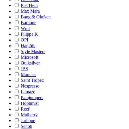
Piet Hein
Max Mara
Bang & Olufsen
Barbour
Wmf
Filippa K
OPI
Haglöfs
Style Masters
Microsoft
Quiksilver
JBS
Moncler
Saint Tropez
Nespresso
Lamaze
Parajumpers
Hoptimist
Reef
Mulberry
Jurlique
Scholl