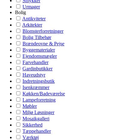
Smykker
Urmager
Bolig
Antikviteter
Arkitekter
Blomsterforretninger
Bolig Tilbehør
Brændeovne & Pejse
Byggematerialer
Ejendomsmægler
Farvehandler
Gardinbutikker
Haveudstyr
Indretningsbutik
Isenkræmmer
Køkken/Badeværelse
Lampeforretning
Møbler
Miljø Løsninger
Mosaikgalleri
Sikkerhed
Tæppehandler
Værktøj