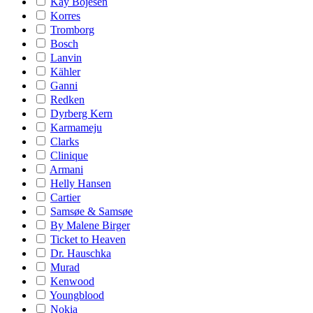
Kay Bojesen
Korres
Tromborg
Bosch
Lanvin
Kähler
Ganni
Redken
Dyrberg Kern
Karmameju
Clarks
Clinique
Armani
Helly Hansen
Cartier
Samsøe & Samsøe
By Malene Birger
Ticket to Heaven
Dr. Hauschka
Murad
Kenwood
Youngblood
Nokia