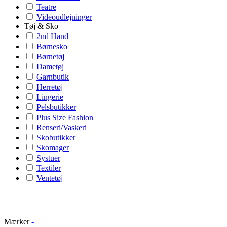
Teatre
Videoudlejninger
Tøj & Sko
2nd Hand
Børnesko
Børnetøj
Dametøj
Garnbutik
Herretøj
Lingerie
Pelsbutikker
Plus Size Fashion
Renseri/Vaskeri
Skobutikker
Skomager
Systuer
Textiler
Ventetøj
Mærker
-