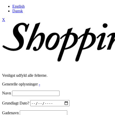
English
Dansk
X
Venligst udfyld alle felterne.
Generelle oplysninger
-
Navn
Grundlagt Dato?
Gadenavn