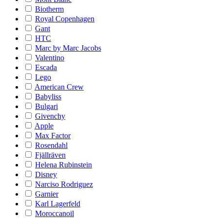
Biotherm
Royal Copenhagen
Gant
HTC
Marc by Marc Jacobs
Valentino
Escada
Lego
American Crew
Babyliss
Bulgari
Givenchy
Apple
Max Factor
Rosendahl
Fjällräven
Helena Rubinstein
Disney
Narciso Rodriguez
Garnier
Karl Lagerfeld
Moroccanoil