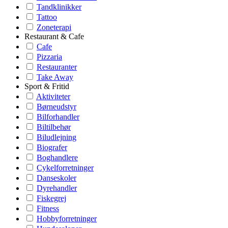
Tandklinikker
Tattoo
Zoneterapi
Restaurant & Cafe
Cafe
Pizzaria
Restauranter
Take Away
Sport & Fritid
Aktiviteter
Børneudstyr
Bilforhandler
Biltilbehør
Biludlejning
Biografer
Boghandlere
Cykelforretninger
Danseskoler
Dyrehandler
Fiskegrej
Fitness
Hobbyforretninger