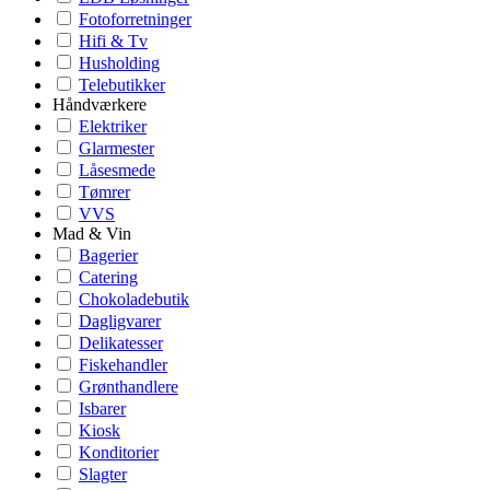
Fotoforretninger
Hifi & Tv
Husholding
Telebutikker
Håndværkere
Elektriker
Glarmester
Låsesmede
Tømrer
VVS
Mad & Vin
Bagerier
Catering
Chokoladebutik
Dagligvarer
Delikatesser
Fiskehandler
Grønthandlere
Isbarer
Kiosk
Konditorier
Slagter