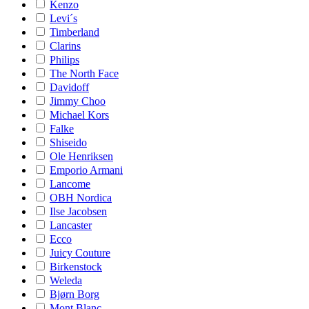
Kenzo
Levi´s
Timberland
Clarins
Philips
The North Face
Davidoff
Jimmy Choo
Michael Kors
Falke
Shiseido
Ole Henriksen
Emporio Armani
Lancome
OBH Nordica
Ilse Jacobsen
Lancaster
Ecco
Juicy Couture
Birkenstock
Weleda
Bjørn Borg
Mont Blanc