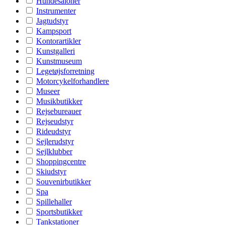
Hundesaloner
Instrumenter
Jagtudstyr
Kampsport
Kontorartikler
Kunstgalleri
Kunstmuseum
Legetøjsforretning
Motorcykelforhandlere
Museer
Musikbutikker
Rejsebureauer
Rejseudstyr
Rideudstyr
Sejlerudstyr
Sejlklubber
Shoppingcentre
Skiudstyr
Souvenirbutikker
Spa
Spillehaller
Sportsbutikker
Tankstationer