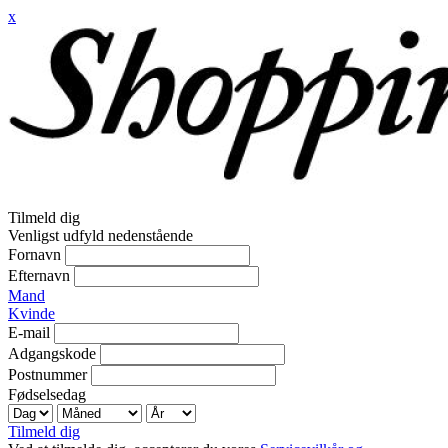
x
Tilmeld dig
Venligst udfyld nedenstående
Fornavn
Efternavn
Mand
Kvinde
E-mail
Adgangskode
Postnummer
Fødselsedag
Tilmeld dig