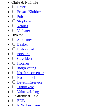
Clubs & Nightlife
Barer
Private Klubber
Pub
Stripbarer
Venues
Vinbarer
Diverse
Auktioner
Banker
Bedemænd
Forsikring
Gaveidéer
Hoteller
Indgravering
Konferencecenter
Kontorhotel
Leveringsservice
Trafikskole
Valutaveksling
Elektronik & Tele
EDB
EDB Løsninger