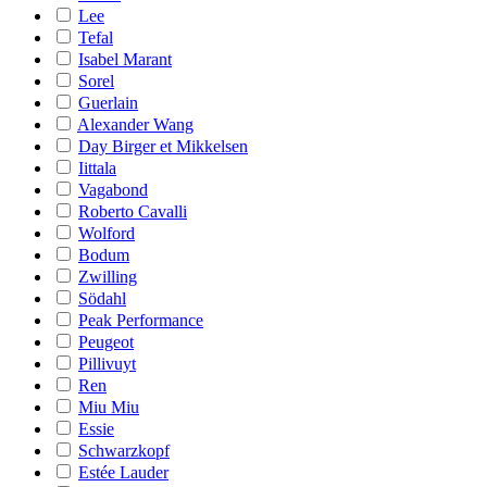
Lee
Tefal
Isabel Marant
Sorel
Guerlain
Alexander Wang
Day Birger et Mikkelsen
Iittala
Vagabond
Roberto Cavalli
Wolford
Bodum
Zwilling
Södahl
Peak Performance
Peugeot
Pillivuyt
Ren
Miu Miu
Essie
Schwarzkopf
Estée Lauder