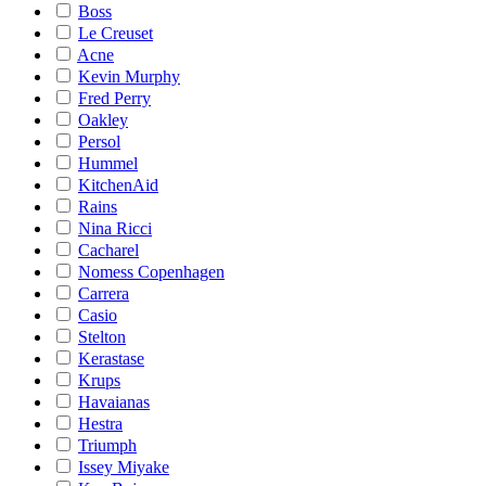
Boss
Le Creuset
Acne
Kevin Murphy
Fred Perry
Oakley
Persol
Hummel
KitchenAid
Rains
Nina Ricci
Cacharel
Nomess Copenhagen
Carrera
Casio
Stelton
Kerastase
Krups
Havaianas
Hestra
Triumph
Issey Miyake