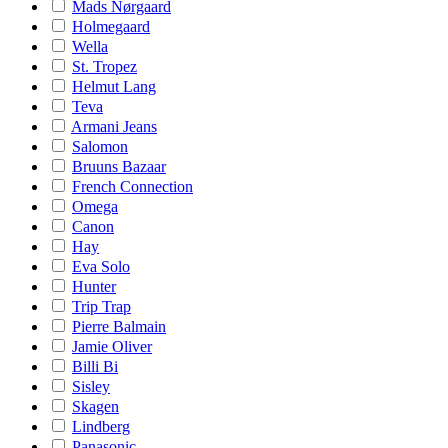
Mads Nørgaard
Holmegaard
Wella
St. Tropez
Helmut Lang
Teva
Armani Jeans
Salomon
Bruuns Bazaar
French Connection
Omega
Canon
Hay
Eva Solo
Hunter
Trip Trap
Pierre Balmain
Jamie Oliver
Billi Bi
Sisley
Skagen
Lindberg
Panasonic