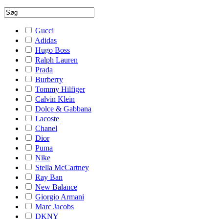
Gucci
Adidas
Hugo Boss
Ralph Lauren
Prada
Burberry
Tommy Hilfiger
Calvin Klein
Dolce & Gabbana
Lacoste
Chanel
Dior
Puma
Nike
Stella McCartney
Ray Ban
New Balance
Giorgio Armani
Marc Jacobs
DKNY