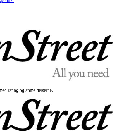
politik.
med rating og anmeldelserne.