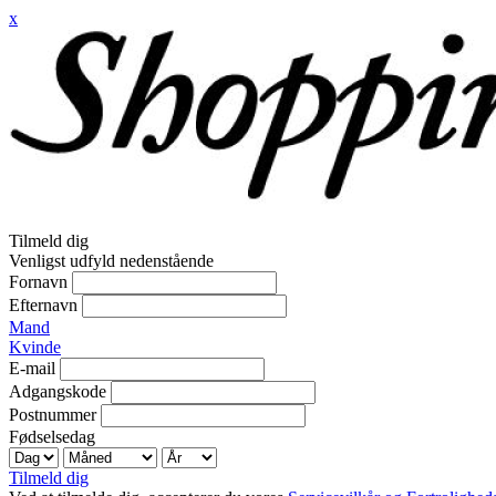
x
Tilmeld dig
Venligst udfyld nedenstående
Fornavn
Efternavn
Mand
Kvinde
E-mail
Adgangskode
Postnummer
Fødselsedag
Tilmeld dig