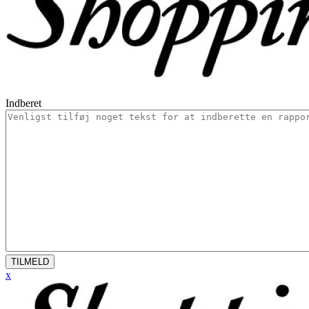
Indberet
TILMELD
x